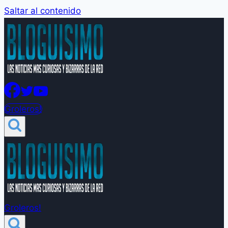
Saltar al contenido
Groleros!
Groleros!