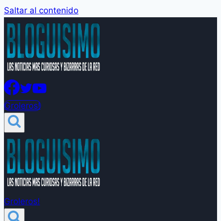
Saltar al contenido
Groleros!
Groleros!