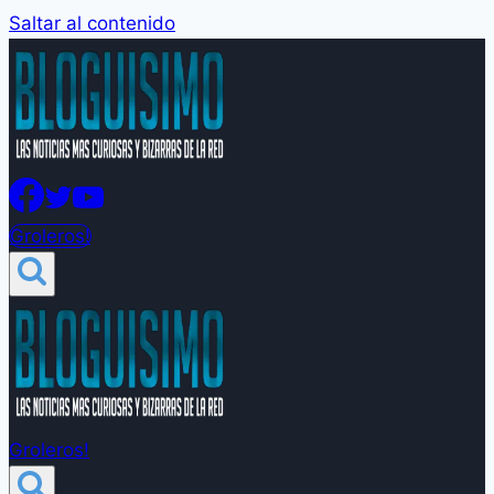
Saltar al contenido
Groleros!
Groleros!