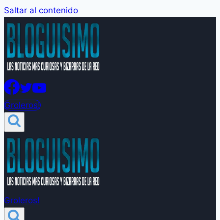
Saltar al contenido
Groleros!
Groleros!