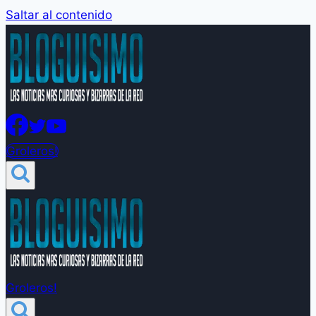
Saltar al contenido
Groleros!
Groleros!