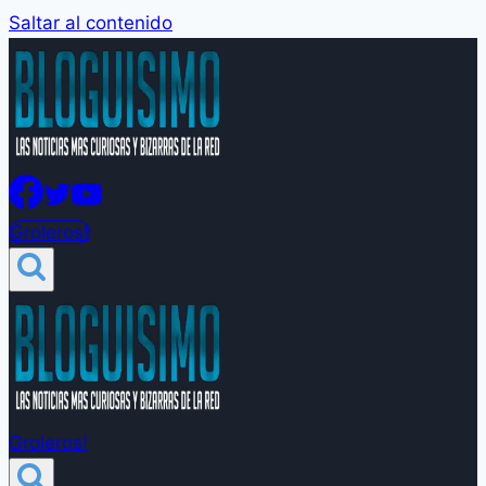
Saltar al contenido
Groleros!
Groleros!