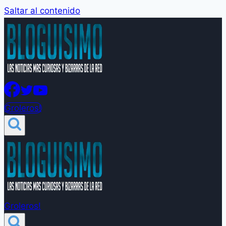
Saltar al contenido
Groleros!
Groleros!