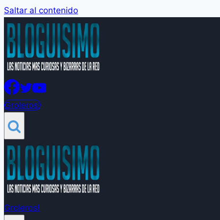
Saltar al contenido
Groleros!
Groleros!