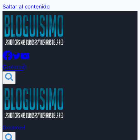
Saltar al contenido
Groleros!
Groleros!