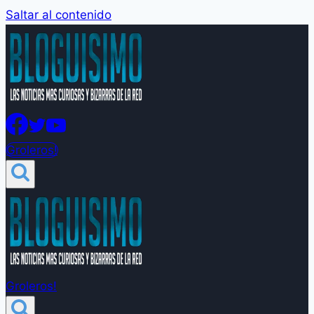
Saltar al contenido
Groleros!
Groleros!