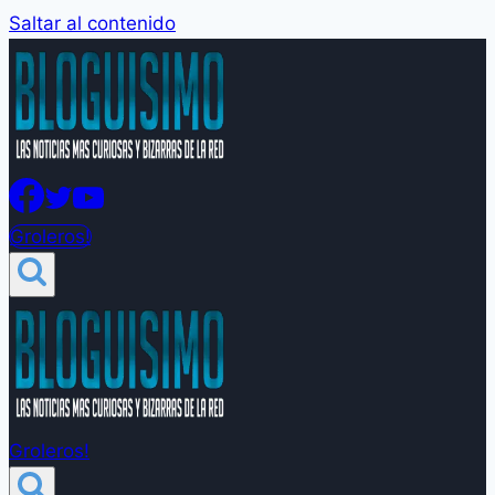
Saltar al contenido
Groleros!
Groleros!