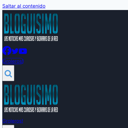
Saltar al contenido
Groleros!
Groleros!