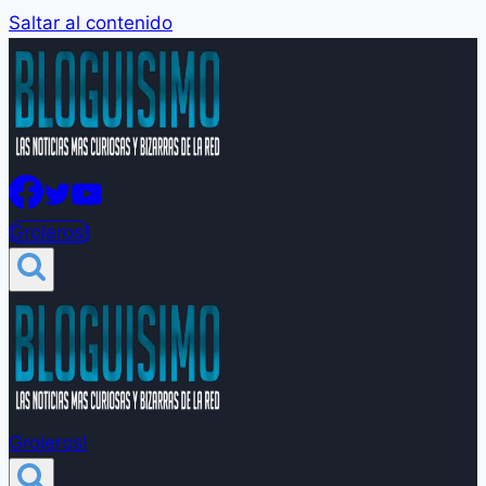
Saltar al contenido
Groleros!
Groleros!