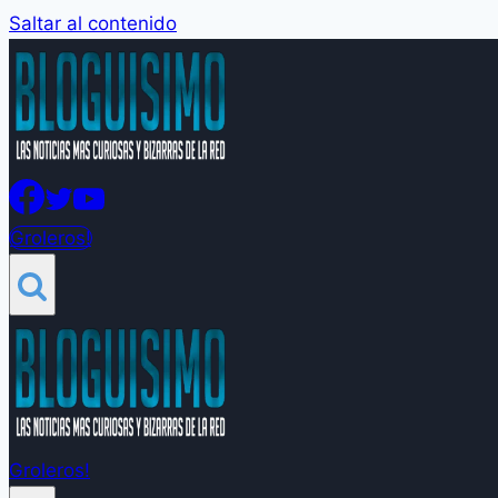
Saltar al contenido
Groleros!
Groleros!