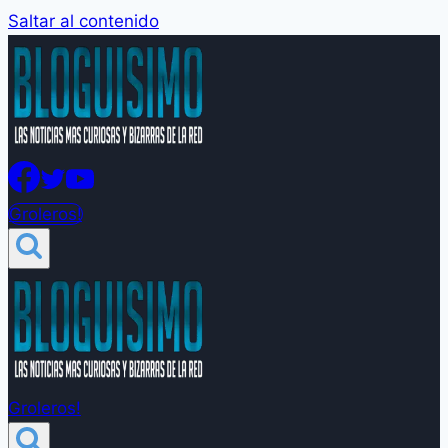
Saltar al contenido
Groleros!
Groleros!