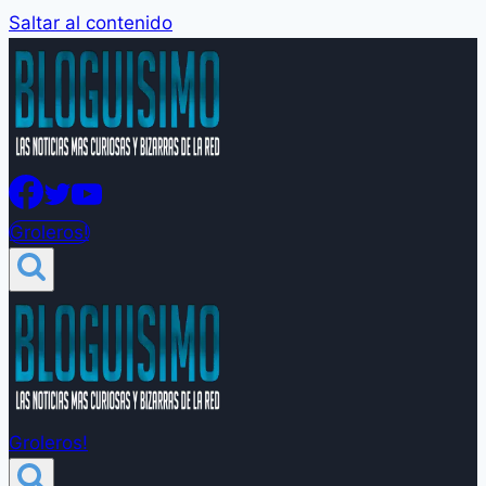
Saltar al contenido
Groleros!
Groleros!