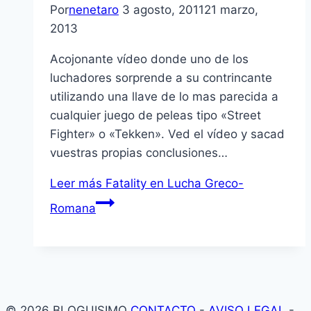
Por
nenetaro
3 agosto, 2011
21 marzo,
2013
Acojonante ví­deo donde uno de los
luchadores sorprende a su contrincante
utilizando una llave de lo mas parecida a
cualquier juego de peleas tipo «Street
Fighter» o «Tekken». Ved el ví­deo y sacad
vuestras propias conclusiones…
Leer más
Fatality en Lucha Greco-
Romana
© 2026 BLOGUISIMO
CONTACTO
-
AVISO LEGAL
-