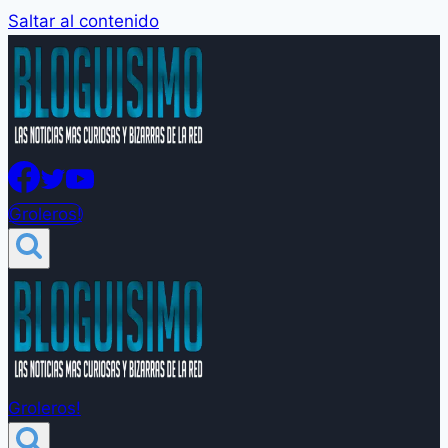
Saltar al contenido
Groleros!
Groleros!