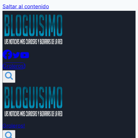
Saltar al contenido
Groleros!
Groleros!