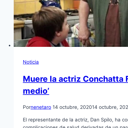
Noticia
Muere la actriz Conchatta 
medio’
Por
nenetaro
14 octubre, 2020
14 octubre, 20
El representante de la actriz, Dan Spilo, ha c
complicaciones de salud derivadas de un paro