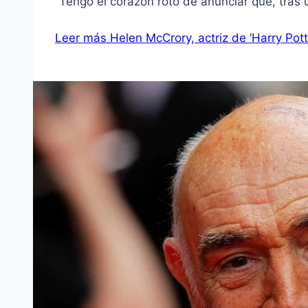
“Tengo el corazón roto de anunciar que, tras
Leer más
Helen McCrory, actriz de ‘Harry Potte