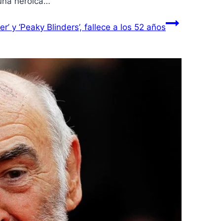
 una heroica…
r’ y ‘Peaky Blinders’, fallece a los 52 años