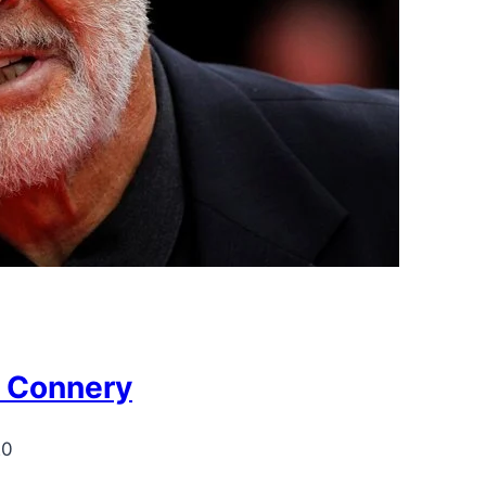
n Connery
20