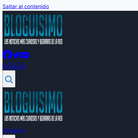
Saltar al contenido
Groleros!
Groleros!