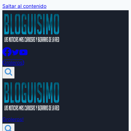
Saltar al contenido
Groleros!
Groleros!