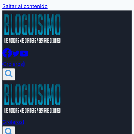
Saltar al contenido
Groleros!
Groleros!