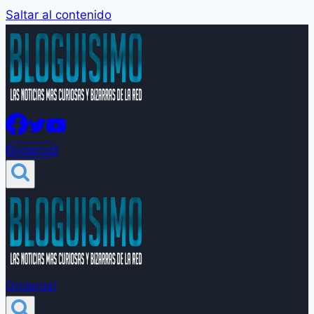
Saltar al contenido
Groleros!
Groleros!