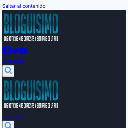
Saltar al contenido
Groleros!
Groleros!