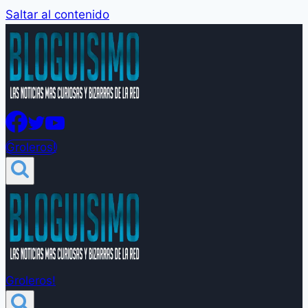
Saltar al contenido
Groleros!
Groleros!