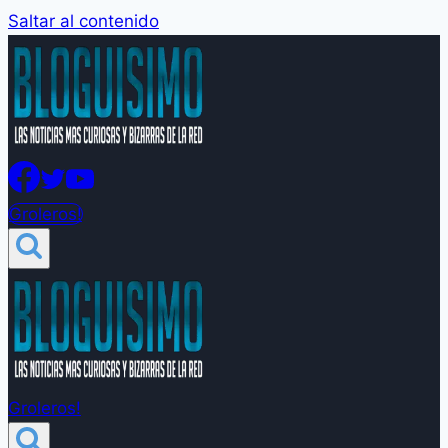
Saltar al contenido
Groleros!
Groleros!