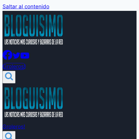
Saltar al contenido
Groleros!
Groleros!