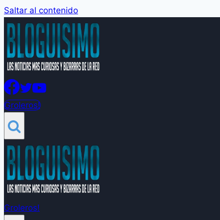
Saltar al contenido
Groleros!
Groleros!