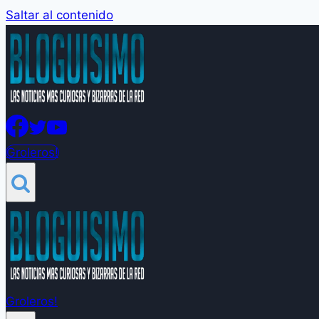
Saltar al contenido
Groleros!
Groleros!