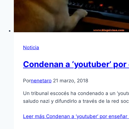
Noticia
Condenan a ‘youtuber’ por 
Por
nenetaro
21 marzo, 2018
Un tribunal escocés ha condenado a un ‘youtub
saludo nazi y difundirlo a través de la red s
Leer más
Condenan a ‘youtuber’ por enseñar a