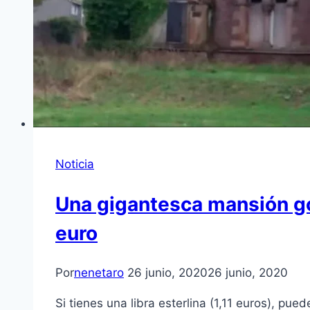
Noticia
Una gigantesca mansión gót
euro
Por
nenetaro
26 junio, 2020
26 junio, 2020
Si tienes una libra esterlina (1,11 euros), pu