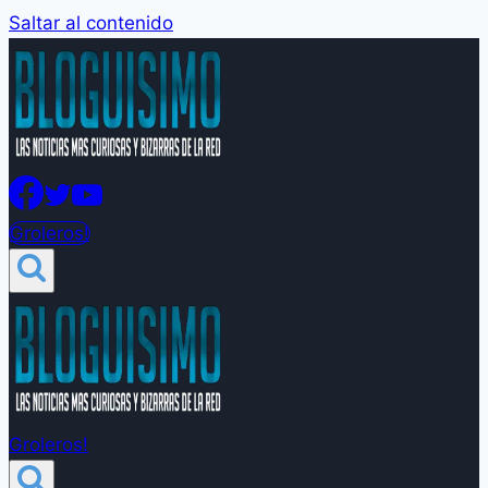
Saltar al contenido
Groleros!
Groleros!