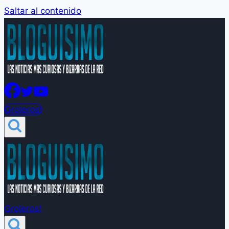
Saltar al contenido
Groleros!
Groleros!