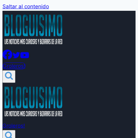
Saltar al contenido
Groleros!
Groleros!