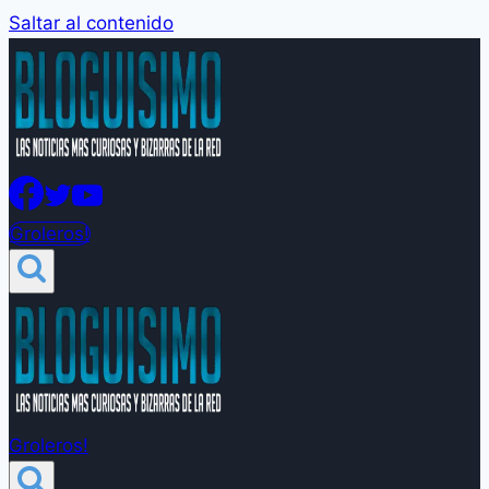
Saltar al contenido
Groleros!
Groleros!