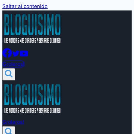
Saltar al contenido
Groleros!
Groleros!