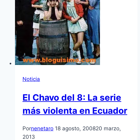
Noticia
El Chavo del 8: La serie
más violenta en Ecuador
Por
nenetaro
18 agosto, 2008
20 marzo,
2013