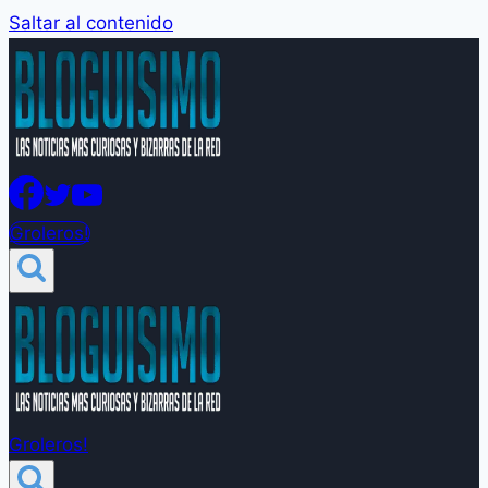
Saltar al contenido
Groleros!
Groleros!