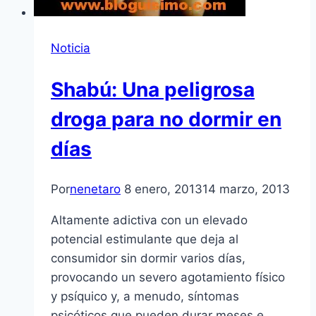
Noticia
Shabú: Una peligrosa
droga para no dormir en
dí­as
Por
nenetaro
8 enero, 2013
14 marzo, 2013
Altamente adictiva con un elevado
potencial estimulante que deja al
consumidor sin dormir varios dí­as,
provocando un severo agotamiento fí­sico
y psí­quico y, a menudo, sí­ntomas
psicóticos que pueden durar meses e