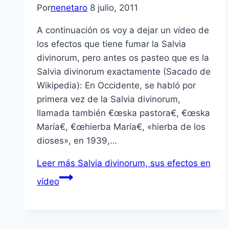
Por
nenetaro
8 julio, 2011
A continuación os voy a dejar un ví­deo de
los efectos que tiene fumar la Salvia
divinorum, pero antes os pasteo que es la
Salvia divinorum exactamente (Sacado de
Wikipedia): En Occidente, se habló por
primera vez de la Salvia divinorum,
llamada también €œska pastora€, €œska
Marí­a€, €œhierba Marí­a€, «hierba de los
dioses», en 1939,…
Leer más
Salvia divinorum, sus efectos en
ví­deo