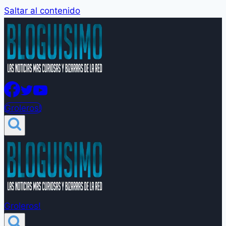
Saltar al contenido
Groleros!
Groleros!