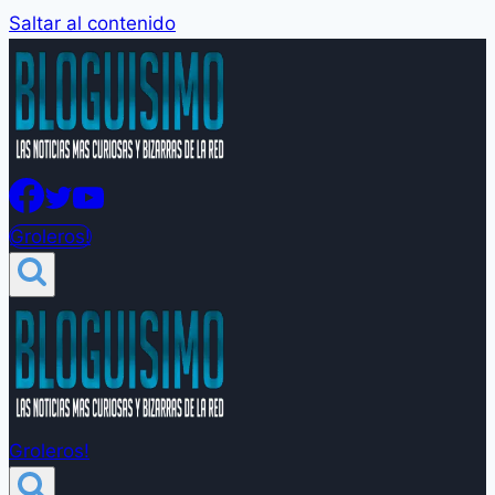
Saltar al contenido
Groleros!
Groleros!