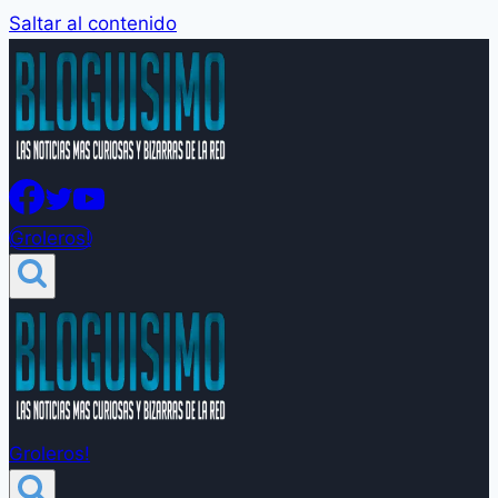
Saltar al contenido
Groleros!
Groleros!