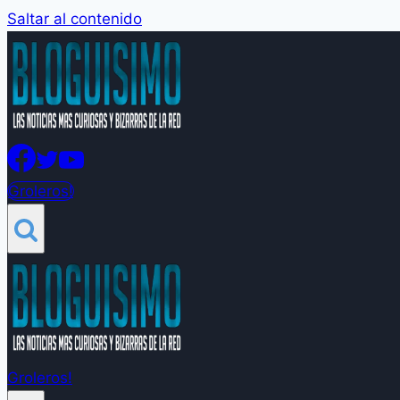
Saltar al contenido
Groleros!
Groleros!