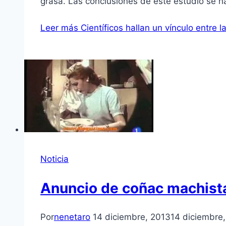
grasa. Las conclusiones de este estudio se 
Leer más
Científicos hallan un vínculo entre 
Noticia
Anuncio de coñac machista
Por
nenetaro
14 diciembre, 2013
14 diciembre