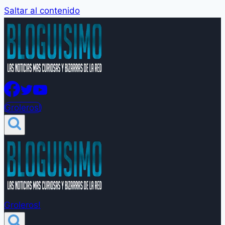
Saltar al contenido
Groleros!
Groleros!