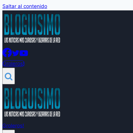
Saltar al contenido
Groleros!
Groleros!