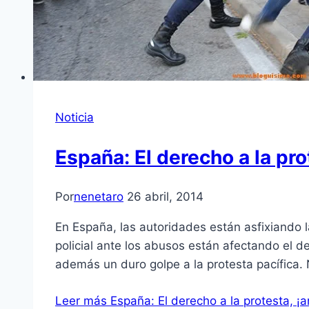
Noticia
España: El derecho a la pr
Por
nenetaro
26 abril, 2014
En España, las autoridades están asfixiando la
policial ante los abusos están afectando el d
además un duro golpe a la protesta pacífic
Leer más
España: El derecho a la protesta, 