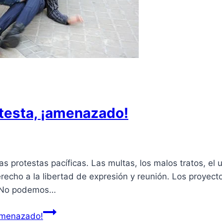
otesta, ¡amenazado!
s protestas pacíficas. Las multas, los malos tratos, el 
erecho a la libertad de expresión y reunión. Los proyec
a. No podemos…
¡amenazado!