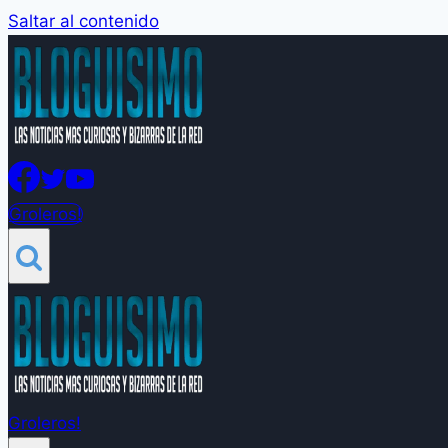
Saltar al contenido
Groleros!
Groleros!