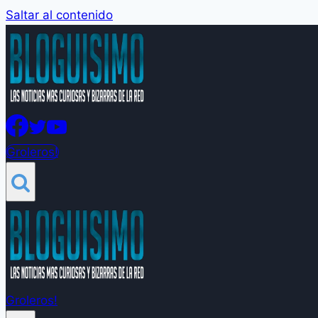
Saltar al contenido
Groleros!
Groleros!