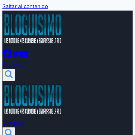
Saltar al contenido
Groleros!
Groleros!