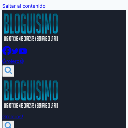
Saltar al contenido
Groleros!
Groleros!