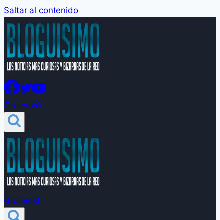
Saltar al contenido
Groleros!
Groleros!