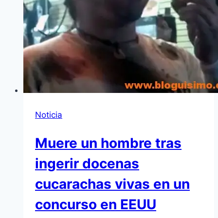
Noticia
Muere un hombre tras
ingerir docenas
cucarachas vivas en un
concurso en EEUU