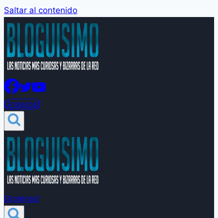
Saltar al contenido
Groleros!
Groleros!