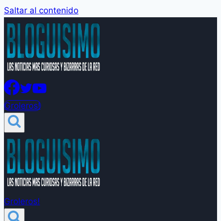
Saltar al contenido
Groleros!
Groleros!