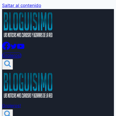
Saltar al contenido
Groleros!
Groleros!