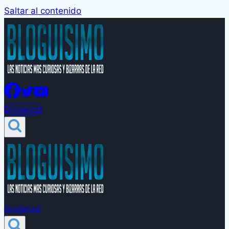
Saltar al contenido
Groleros!
Groleros!