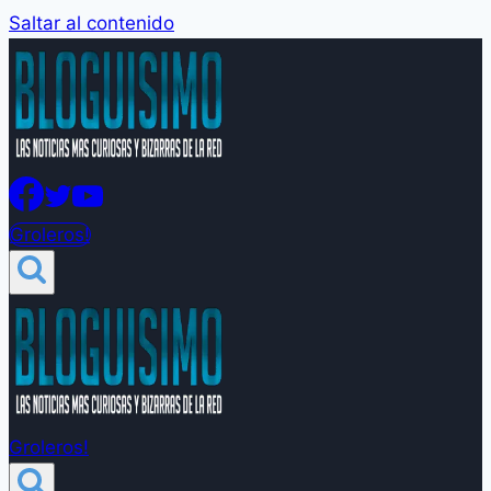
Saltar al contenido
Groleros!
Groleros!